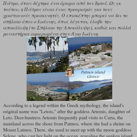
Πάτμο, όταν δέχτηκε ένα όραμα από τον Ιησού. Ως εκ
τούτου, η Πάτμος είναι ένας προορισμός για τους
χριστιανούς προσκυνητές. Ο επισκέπτης μπορεί να δει το
σπήλαιο όπου ο Ιωάννης, όπως λέγεται, έλαβε την
αποκάλυψη (το Σπήλαιο της Αποκάλυψης), καθώς και πολλά
μοναστήρια αφιερωμένα στον Άγιο Ιωάννη.
According to a legend within the Greek mythology, the island's
original name was "Letois," after the goddess Artemis, daughter of
Leto. Deer-huntress Artemis frequently paid visits to Caria, the
mainland across the shore from Patmos, where she had a shrine on
Mount Latmos. There, she used to meet up with the moon goddess
Selene, who cast her light on the ocean, revealing the sunken island