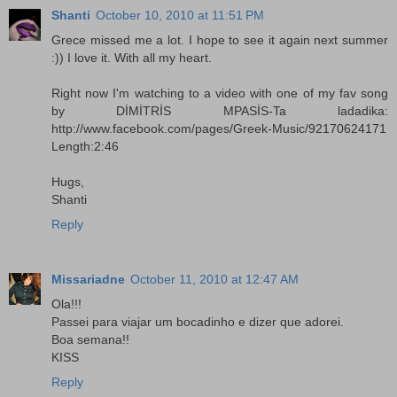
Shanti
October 10, 2010 at 11:51 PM
Grece missed me a lot. I hope to see it again next summer
:)) I love it. With all my heart.
Right now I'm watching to a video with one of my fav song
by DİMİTRİS MPASİS-Ta ladadika:
http://www.facebook.com/pages/Greek-Music/92170624171
Length:2:46
Hugs,
Shanti
Reply
Missariadne
October 11, 2010 at 12:47 AM
Ola!!!
Passei para viajar um bocadinho e dizer que adorei.
Boa semana!!
KISS
Reply