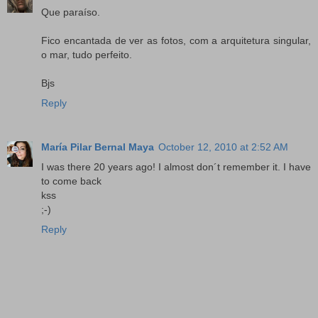
Que paraíso.
Fico encantada de ver as fotos, com a arquitetura singular,
o mar, tudo perfeito.
Bjs
Reply
María Pilar Bernal Maya
October 12, 2010 at 2:52 AM
I was there 20 years ago! I almost don´t remember it. I have
to come back
kss
;-)
Reply